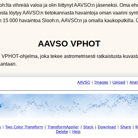
oh:lta vihreää valoa ja olin liittynyt AAVSO:n jäseneksi. Oma e
osta löytyy AAVSO:n tietokannasta havaintoja oman vaarini syn
 15 000 havaintoa Slooh:n, AAVSO:n ja omalla kaukoputkilla. 
AAVSO VPHOT
VPHOT-ohjelma, joka tekee astrometrisesti ratkaistusta kuvasta
okantaan.