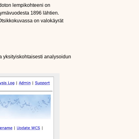
hdoton lempikohteeni on
tymävuodesta 1896 lähtien.
Otsikkokuvassa on valokäyrät
 yksityiskohtaisesti analysoidun