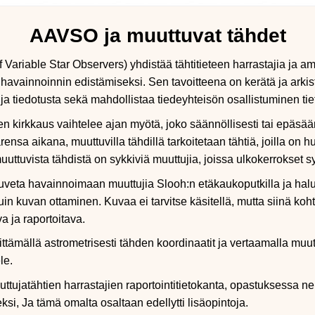
AAVSO ja muuttuvat tähdet
ariable Star Observers) yhdistää tähtitieteen harrastajia ja a
n havainnoinnin edistämiseksi. Sen tavoitteena on kerätä ja arkis
a ja tiedotusta sekä mahdollistaa tiedeyhteisön osallistuminen ti
den kirkkaus vaihtelee ajan myötä, joko säännöllisesti tai epäsään
ensa aikana, muuttuvilla tähdillä tarkoitetaan tähtiä, joilla on 
uuttuvista tähdistä on sykkiviä muuttujia, joissa ulkokerrokset s
uveta havainnoimaan muuttujia Slooh:n etäkaukoputkilla ja haluk
in kuvan ottaminen. Kuvaa ei tarvitse käsitellä, mutta siinä k
a ja raportoitava.
ämällä astrometrisesti tähden koordinaatit ja vertaamalla muutt
le.
tujatähtien harrastajien raportointitietokanta, opastuksessa 
ksi, Ja tämä omalta osaltaan edellytti lisäopintoja.