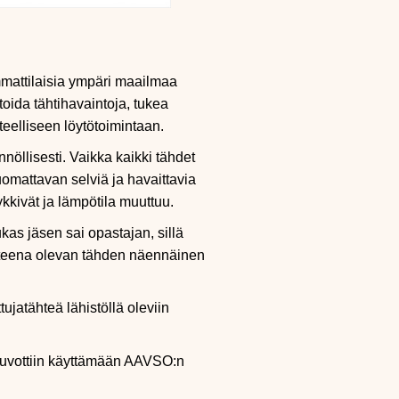
mmattilaisia ympäri maailmaa
toida tähtihavaintoja, tukea
eteelliseen löytötoimintaan.
nöllisesti. Vaikka kaikki tähdet
huomattavan selviä ja havaittavia
ykkivät ja lämpötila muuttuu.
as jäsen sai opastajan, sillä
ohteena olevan tähden näennäinen
ujatähteä lähistöllä oleviin
neuvottiin käyttämään AAVSO:n