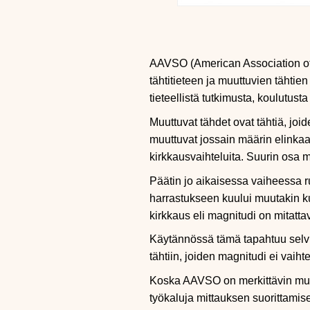
AAVSO (American Association of V
tähtitieteen ja muuttuvien tähtie
tieteellistä tutkimusta, koulutust
Muuttuvat tähdet ovat tähtiä, joi
muuttuvat jossain määrin elinkaar
kirkkausvaihteluita. Suurin osa m
Päätin jo aikaisessa vaiheessa r
harrastukseen kuului muutakin ku
kirkkaus eli magnitudi on mitattav
Käytännössä tämä tapahtuu selvitt
tähtiin, joiden magnitudi ei vaihte
Koska AAVSO on merkittävin muut
työkaluja mittauksen suorittamise