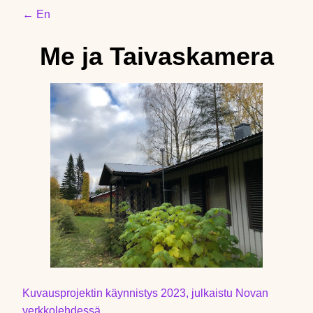
← En
Me ja Taivaskamera
Kuvausprojektin käynnistys 2023, julkaistu Novan
verkkolehdessä