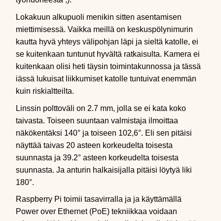
Lokakuun alkupuoli menikin sitten asentamisen
miettimisessä. Vaikka meillä on keskuspölynimurin
kautta hyvä yhteys välipohjan läpi ja sieltä katolle, ei
se kuitenkaan tuntunut hyvältä ratkaisulta. Kamera ei
kuitenkaan olisi heti täysin toimintakunnossa ja tässä
iässä lukuisat liikkumiset katolle tuntuivat enemmän
kuin riskialtteilta.
Linssin polttoväli on 2.7 mm, jolla se ei kata koko
taivasta. Toiseen suuntaan valmistaja ilmoittaa
näkökentäksi 140° ja toiseen 102,6°. Eli sen pitäisi
näyttää taivas 20 asteen korkeudelta toisesta
suunnasta ja 39.2° asteen korkeudelta toisesta
suunnasta. Ja anturin halkaisijalla pitäisi löytyä liki
180°.
Raspberry Pi toimii tasavirralla ja ja käyttämällä
Power over Ethernet (PoE) tekniikkaa voidaan