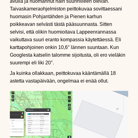
avulla ja huomannut näin suunnilleen olevan.
Taivaskameraohjelmiston peittokuvaa sovittaessani
huomasin Pohjantähden ja Pienen karhun
poikkeavan selvästi tästä pääsuunnasta. Sitten
selvisi, että olikin huomioitava Lappeenrannassa
vaikuttava suuri eranto kompassia käytettäessä. Eli
karttapohjoinen onkin 10,6° lännen suuntaan. Kun
Googlesta katselin talomme sijoitusta, oli ero vieläkin
suurempi eli liki 20°.
Ja kuinka ollakkaan, peittokuvaa kääntämällä 18
astetta vastapäivään, ongelmaa ei enää ollut.