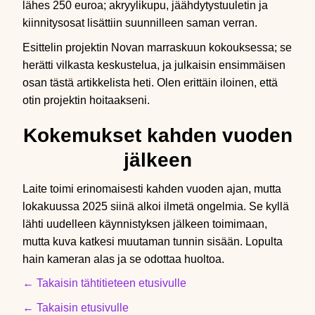
lähes 250 euroa; akryylikupu, jäähdytystuuletin ja
kiinnitysosat lisättiin suunnilleen saman verran.
Esittelin projektin Novan marraskuun kokouksessa; se
herätti vilkasta keskustelua, ja julkaisin ensimmäisen
osan tästä artikkelista heti. Olen erittäin iloinen, että
otin projektin hoitaakseni.
Kokemukset kahden vuoden
jälkeen
Laite toimi erinomaisesti kahden vuoden ajan, mutta
lokakuussa 2025 siinä alkoi ilmetä ongelmia. Se kyllä
lähti uudelleen käynnistyksen jälkeen toimimaan,
mutta kuva katkesi muutaman tunnin sisään. Lopulta
hain kameran alas ja se odottaa huoltoa.
← Takaisin tähtitieteen etusivulle
← Takaisin etusivulle