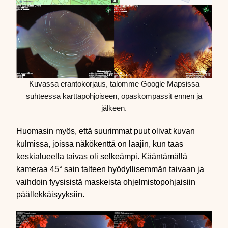
Kuvassa erantokorjaus, talomme Google Mapsissa
suhteessa karttapohjoiseen, opaskompassit ennen ja
jälkeen.
Huomasin myös, että suurimmat puut olivat kuvan
kulmissa, joissa näkökenttä on laajin, kun taas
keskialueella taivas oli selkeämpi. Kääntämällä
kameraa 45° sain talteen hyödyllisemmän taivaan ja
vaihdoin fyysisistä maskeista ohjelmistopohjaisiin
päällekkäisyyksiin.