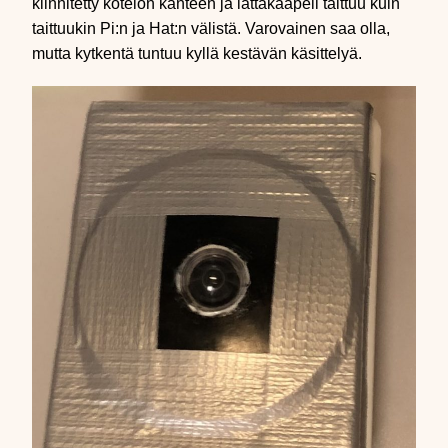
kiinnitetty kotelon kanteen ja lattakaapeli taittuu kuin
taittuukin Pi:n ja Hat:n välistä. Varovainen saa olla,
mutta kytkentä tuntuu kyllä kestävän käsittelyä.