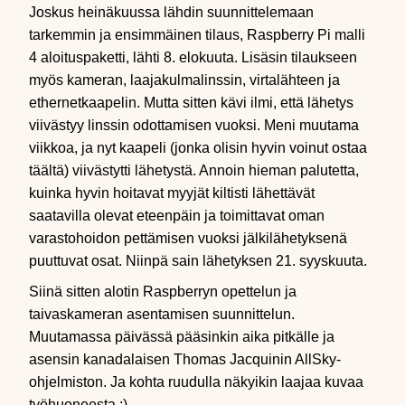
Joskus heinäkuussa lähdin suunnittelemaan
tarkemmin ja ensimmäinen tilaus, Raspberry Pi malli
4 aloituspaketti, lähti 8. elokuuta. Lisäsin tilaukseen
myös kameran, laajakulmalinssin, virtalähteen ja
ethernetkaapelin. Mutta sitten kävi ilmi, että lähetys
viivästyy linssin odottamisen vuoksi. Meni muutama
viikkoa, ja nyt kaapeli (jonka olisin hyvin voinut ostaa
täältä) viivästytti lähetystä. Annoin hieman palutetta,
kuinka hyvin hoitavat myyjät kiltisti lähettävät
saatavilla olevat eteenpäin ja toimittavat oman
varastohoidon pettämisen vuoksi jälkilähetyksenä
puuttuvat osat. Niinpä sain lähetyksen 21. syyskuuta.
Siinä sitten alotin Raspberryn opettelun ja
taivaskameran asentamisen suunnittelun.
Muutamassa päivässä pääsinkin aika pitkälle ja
asensin kanadalaisen Thomas Jacquinin AllSky-
ohjelmiston. Ja kohta ruudulla näkyikin laajaa kuvaa
työhuoneesta ;).