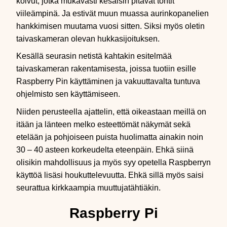
koivut, jotka mukavasti kesäisin pitävät tontit
viileämpinä. Ja estivät muun muassa aurinkopanelien
hankkimisen muutama vuosi sitten. Siksi myös oletin
taivaskameran olevan hukkasijoituksen.
Kesällä seurasin netistä kahtakin esitelmää
taivaskameran rakentamisesta, joissa tuotiin esille
Raspberry Pin käyttäminen ja vakuuttavalta tuntuva
ohjelmisto sen käyttämiseen.
Niiden perusteella ajattelin, että oikeastaan meillä on
itään ja länteen melko esteettömät näkymät sekä
etelään ja pohjoiseen puista huolimatta ainakin noin
30 – 40 asteen korkeudelta eteenpäin. Ehkä siinä
olisikin mahdollisuus ja myös syy opetella Raspberryn
käyttöä lisäsi houkuttelevuutta. Ehkä sillä myös saisi
seurattua kirkkaampia muuttujatähtiäkin.
Raspberry Pi