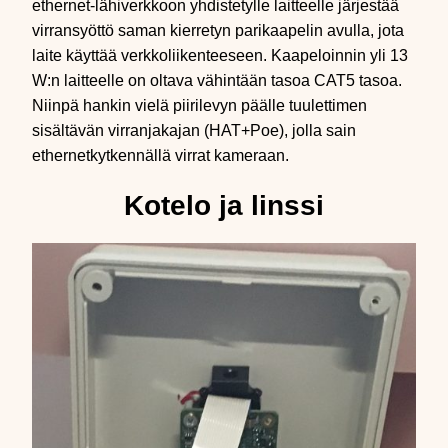
ethernet-lähiverkkoon yhdistetylle laitteelle järjestää
virransyöttö saman kierretyn parikaapelin avulla, jota
laite käyttää verkkoliikenteeseen. Kaapeloinnin yli 13
W:n laitteelle on oltava vähintään tasoa CAT5 tasoa.
Niinpä hankin vielä piirilevyn päälle tuulettimen
sisältävän virranjakajan (HAT+Poe), jolla sain
ethernetkytkennällä virrat kameraan.
Kotelo ja linssi