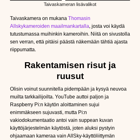
Taivaskameran lisävalikot
Taivaskamera on mukana
Thomasin
Allskykameroiden maailmankartalla
, josta voi käydä
tutustumassa muihinkin kameroihin. Niitä on sivustolla
sen verran, että pitäisi päästä näkemään tähtiä ajasta
riippumatta.
Rakentamisen risut ja
ruusut
Olisin voinut suunnitella pidempään ja kysyä neuvoa
muilta tarkkailijoilta. YouTube auttoi paljon ja
Raspberry Pi:n käytön aloittaminen sujui
enimmäkseen sujuvasti, mutta Pi:n
vakiodokumentaatio antoi vain suppean kuvan
käyttöjärjestelmän käytöstä, joten aluksi pystyin
ohjaamaan kameraa vain AllSky-käyttöliittymän