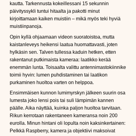
kautta. Tarkennusta kokeillessani 15 sekunnin
päivityssykli tuntui hitaalta ja pakotti minut
kirjoittamaan kaiken muistiin – mikä myös teki hyviä
muistiinpanoja.
Opin kyllä ohjaamaan videon suoratoistoa, mutta
kaistanleveys heikensi laatua huomattavasti, joten
hylkäsin sen. Talven tullessa kaduin hetken, etten
rakentanut putkimaista kameraa: laatikko kerää
enemmän lunta. Toisaalta valittu antennimastokiinnike
toimii hyvin: lumen puhdistaminen tai laatikon
purkaminen huoltoa varten on helppoa.
Ensimmäisen kunnon lumimyrskyn jälkeen suurin osa
lumesta joko lensi pois tai suli lämpimän kannen
päälle. Aika näyttää, kuinka paljon huoltoa tarvitaan.
Rikun kerrotaan rakentaneen kameransa noin 200
eurolla. Minun hintani oli lopulta noin kaksinkertainen:
Pelkkä Raspberry, kamera ja objektiivi maksoivat